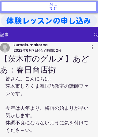
ME
NU
体験レッスンの申し込み
記事
kumakumakorea
2022年6月7日
読了時間: 2分
【茨木市のグルメ】あど
あ：春日商店街
皆さん。こんにちは。
茨木市しろくま韓国語教室の講師ファ
ンです。
今年は去年より、梅雨の始まりが早い
気がします。
体調不良にならないように気を付けて
くださ～い。